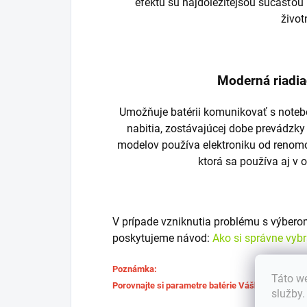
efektu sú najdôležitejšou súčasťou 
život
Moderná riadia
Umožňuje batérii komunikovať s noteb
nabitia, zostávajúcej dobe prevádzky
modelov používa elektroniku od renom
ktorá sa používa aj v 
V prípade vzniknutia problému s výber
poskytujeme návod:
Ako si správne vyb
Poznámka:
Táto we
Porovnajte si parametre batérie Vášho notebook
služby