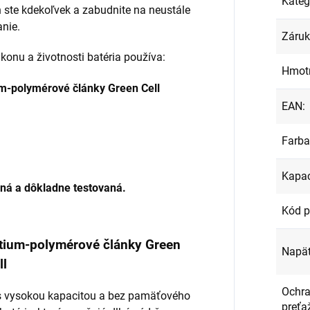
Kateg
 ste kdekoľvek a zabudnite na neustále
anie.
Záru
onu a životnosti batéria používa:
Hmot
ium-polymérové články Green Cell
EAN
:
Farba
Kapac
ená a dôkladne testovaná.
Kód p
lítium-polymérové články Green
Napät
ll
Ochra
l s vysokou kapacitou a bez pamäťového
preťa