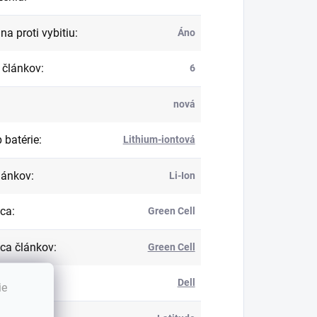
na proti vybitiu
:
Áno
 článkov
:
6
nová
 batérie
:
Lithium-iontová
lánkov
:
Li-Ion
bca
:
Green Cell
ca článkov
:
Green Cell
ka
:
Dell
ie