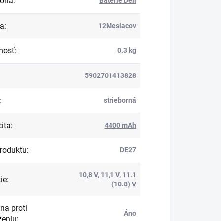
ória
:
Batérie Dell
ka
:
12Mesiacov
nosť
:
0.3 kg
5902701413828
:
strieborná
ita
:
4400 mAh
roduktu
:
DE27
10,8 V
,
11,1 V
,
11.1
ie
:
(10.8) V
na proti
Áno
ženiu
: