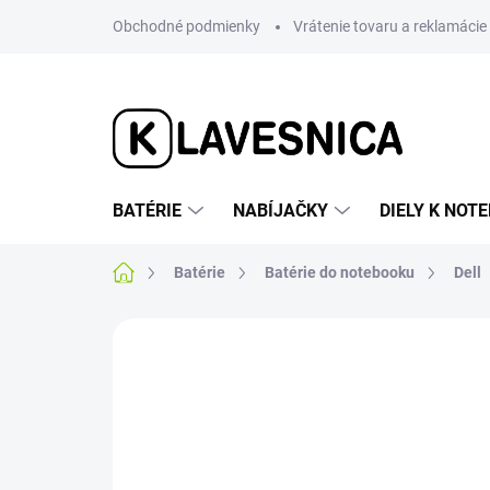
Prejsť
Obchodné podmienky
Vrátenie tovaru a reklamácie
na
obsah
BATÉRIE
NABÍJAČKY
DIELY K NO
Domov
Batérie
Batérie do notebooku
Dell
1 hodnotenie
Podrobnosti hodnotenia
SUPER CENA