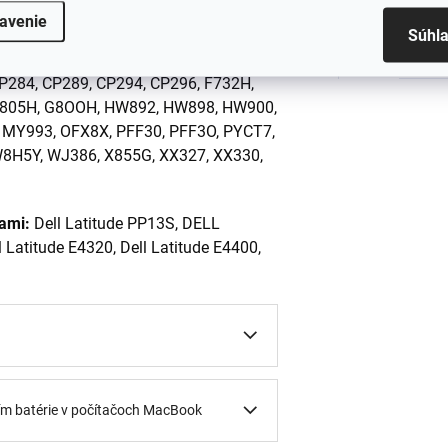
Série
:
batérií:
YP463, 0FX8X, 312-0822, 312-
avenie
Súhl
1, 451-10636, 451-10638, 451-11458,
Zaria
11494, 451-11495, 453-10039, 8N884,
P284, CP289, CP294, CP296, F732H,
G805H, G8OOH, HW892, HW898, HW900,
MY993, OFX8X, PFF30, PFF3O, PYCT7,
W8H5Y, WJ386, X855G, XX327, XX330,
iami:
Dell Latitude PP13S, DELL
l Latitude E4320, Dell Latitude E4400,
ním batérie v počítačoch MacBook