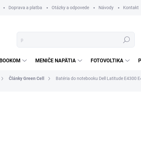
Doprava a platba
Otázky a odpovede
Návody
Kontakt
Hľadať
TEBOOKOM
MENIČE NAPÄTIA
FOTOVOLTIKA
Články Green Cell
Batéria do notebooku Dell Latitude E4300 
€32,04
/ ks
€26,05 bez DPH
Jednotková
PREVER DOSTUPNOSŤ