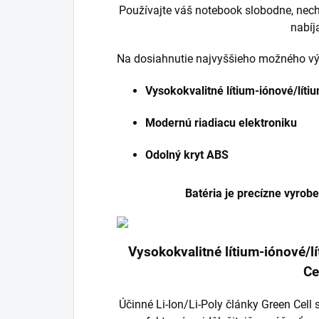
Používajte váš notebook slobodne, nech
nabíj
Na dosiahnutie najvyššieho možného výk
Vysokokvalitné lítium-iónové/lít
Modernú riadiacu elektroniku
Odolný kryt ABS
Batéria je precízne vyrob
Vysokokvalitné lítium-iónové/
Ce
Účinné Li-Ion/Li-Poly články Green Cel