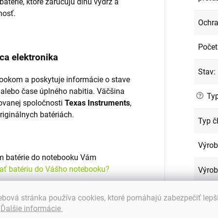
batérie, ktoré zaručujú dlhú výdrž a
nosť.
Ochra
Počet
ca elektronika
Stav
:
ookom a poskytuje informácie o stave
 alebo čase úplného nabitia. Väčšina
?
Typ
ovanej spoločnosti
Texas Instruments
,
originálnych batériách.
Typ č
Výro
om batérie do notebooku Vám
rať batériu do Vášho notebooku?
Výrob
Znač
bová stránka používa cookies, ktoré pomáhajú zabezpečiť lepš
u, či zodpovedajú predávanému tovaru.
.
Ďalšie informácie