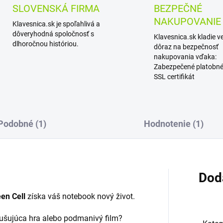
SLOVENSKÁ FIRMA
BEZPEČNÉ
NAKUPOVANIE
Klavesnica.sk je spoľahlivá a
dôveryhodná spoločnosť s
Klavesnica.sk kladie v
dlhoročnou históriou.
dôraz na bezpečnosť
nakupovania vďaka:
Zabezpečené platobné
SSL certifikát
Podobné (1)
Hodnotenie (1)
Dod
en Cell
získa váš notebook nový život.
zrušujúca hra alebo podmanivý film?