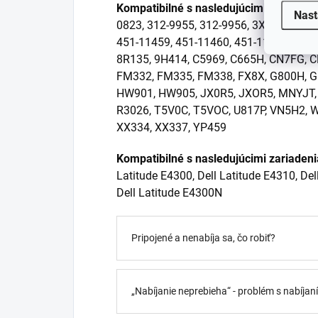
Kompatibilné s nasledujúcimi modelmi 
Nast
0823, 312-9955, 312-9956, 3X021, 3XO2
451-11459, 451-11460, 451-11493, 451-
8R135, 9H414, C5969, C665H, CN7FG, C
FM332, FM335, FM338, FX8X, G800H, 
HW901, HW905, JX0R5, JXOR5, MNYJT, 
R3026, T5V0C, T5VOC, U817P, VN5H2, 
XX334, XX337, YP459
Kompatibilné s nasledujúcimi zariaden
Latitude E4300, Dell Latitude E4310, Del
Dell Latitude E4300N
Pripojené a nenabíja sa, čo robiť?
„Nabíjanie neprebieha“ - problém s nabíja