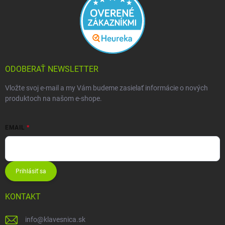
ODOBERAŤ NEWSLETTER
Vložte svoj e-mail a my Vám budeme zasielať informácie o nových
produktoch na našom e-shope.
EMAIL
Prihlásiť sa
KONTAKT
info
@
klavesnica.sk