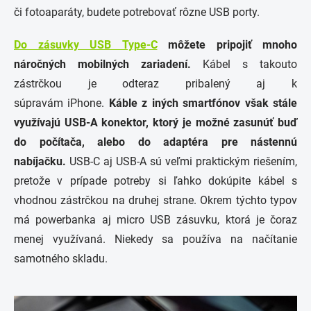
či fotoaparáty, budete potrebovať rôzne USB porty.
Do zásuvky USB Type-C
môžete pripojiť mnoho
náročných mobilných zariadení.
Kábel s takouto
zástrčkou je odteraz pribalený aj k
súpravám
iPhone
.
Káble z iných smartfónov však stále
využívajú USB-A konektor, ktorý je možné zasunúť buď
do počítača, alebo do adaptéra pre nástennú
nabíjačku.
USB-C aj USB-A sú veľmi praktickým riešením,
pretože v prípade potreby si ľahko dokúpite kábel s
vhodnou zástrčkou na druhej strane. Okrem týchto typov
má powerbanka aj micro USB zásuvku, ktorá je čoraz
menej využívaná. Niekedy sa používa na načítanie
samotného skladu.