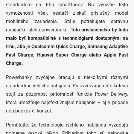
štandardom na trhu smartfónov. Na využitie tejto
vymoženosti však nestačí získať príslušný model
mobilného zariadenia. Stále potrebujete správnu
nabíjačku alebo powerbanku.
Toto príslušenstvo by teda
malo byť kompatibilné s technológiami dostupnými na
trhu, ako je Qualcomm Quick Charge, Samsung Adaptive
Fast Charge, Huawei Super Charge alebo Apple Fast
Charge.
Powerbanky zvyčajne
pracujú s niekoľkými rôznymi
štandardmi rýchleho nabíjania.
Pri overovaní tohto kritéria
stojí za pozornosť prítomnosť funkcie Power Delivery,
ktorá umožňuje najefektívnejšie nabíjanie – aj v prípade
notebookov či konzol.
Pamätajte, že technológie rýchleho nabíjania vyžadujú
pomerne vysoký výkon. Príkladom toho sú najnovšie