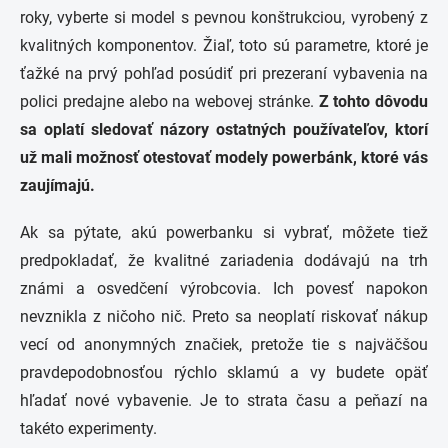
roky, vyberte si model s pevnou konštrukciou, vyrobený z
kvalitných komponentov. Žiaľ, toto sú parametre, ktoré je
ťažké na prvý pohľad posúdiť pri prezeraní vybavenia na
polici predajne alebo na webovej stránke.
Z tohto dôvodu
sa oplatí sledovať názory ostatných používateľov, ktorí
už mali možnosť otestovať modely powerbánk, ktoré vás
zaujímajú.
Ak sa pýtate, akú powerbanku si vybrať, môžete tiež
predpokladať, že kvalitné zariadenia dodávajú na trh
známi a osvedčení výrobcovia. Ich povesť napokon
nevznikla z ničoho nič. Preto sa neoplatí riskovať nákup
vecí od anonymných značiek, pretože tie s najväčšou
pravdepodobnosťou rýchlo sklamú a vy budete opäť
hľadať nové vybavenie. Je to strata času a peňazí na
takéto experimenty.