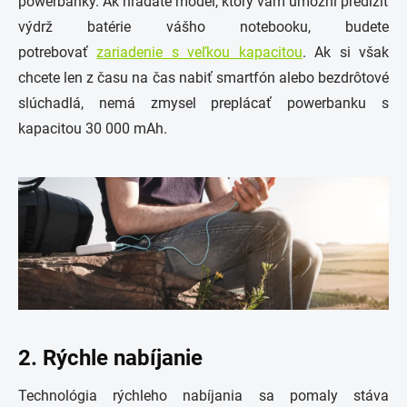
powerbanky. Ak hľadáte model, ktorý vám umožní predĺžiť
výdrž batérie vášho notebooku, budete
potrebovať
zariadenie s veľkou kapacitou
. Ak si však
chcete len z času na čas nabiť smartfón alebo bezdrôtové
slúchadlá, nemá zmysel preplácať powerbanku s
kapacitou 30 000 mAh.
2. Rýchle nabíjanie
Technológia rýchleho nabíjania sa pomaly stáva