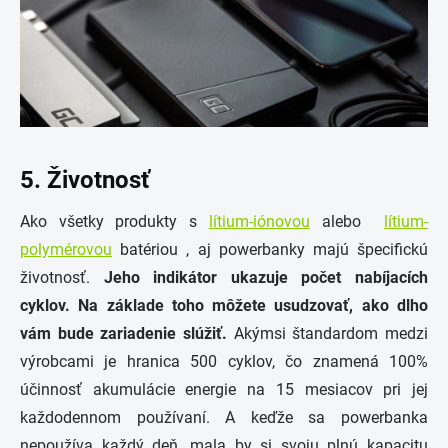
5. Životnosť
Ako všetky produkty s
lítium-iónovou
alebo
lítium-
polymérovou
batériou , aj powerbanky majú špecifickú
životnosť.
Jeho indikátor ukazuje počet nabíjacích
cyklov.
Na základe toho môžete usudzovať, ako dlho
vám bude zariadenie slúžiť.
Akýmsi štandardom medzi
výrobcami je hranica 500 cyklov, čo znamená 100%
účinnosť akumulácie energie na 15 mesiacov pri jej
každodennom používaní. A keďže sa powerbanka
nepoužíva každý deň, mala by si svoju plnú kapacitu