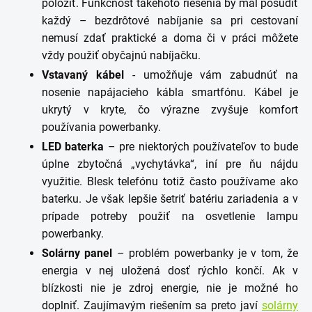
položiť. Funkčnosť takéhoto riešenia by mal posúdiť
každý – bezdrôtové nabíjanie sa pri cestovaní
nemusí zdať praktické a doma či v práci môžete
vždy použiť obyčajnú nabíjačku.
Vstavaný kábel
- umožňuje vám zabudnúť na
nosenie napájacieho kábla smartfónu. Kábel je
ukrytý v kryte, čo výrazne zvyšuje komfort
používania powerbanky.
LED baterka
– pre niektorých používateľov to bude
úplne zbytočná „vychytávka“, iní pre ňu nájdu
využitie. Blesk telefónu totiž často používame ako
baterku. Je však lepšie šetriť batériu zariadenia a v
prípade potreby použiť na osvetlenie lampu
powerbanky.
Solárny panel
– problém powerbanky je v tom, že
energia v nej uložená dosť rýchlo končí. Ak v
blízkosti nie je zdroj energie, nie je možné ho
doplniť. Zaujímavým riešením sa preto javí
solárny