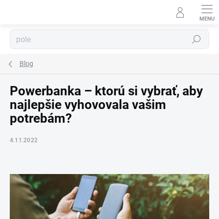
Prejsť
na
obsah
Hľadať
Blog
⬇
AI asistent · online
Powerbanka – ktorú si vybrať, aby
najlepšie vyhovovala vašim
potrebám?
4.11.2022