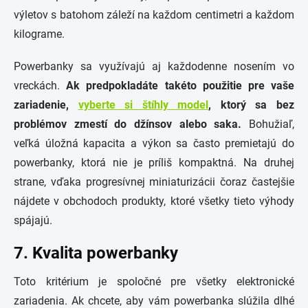
výletov s batohom záleží na každom centimetri a každom
kilograme.
Powerbanky sa využívajú aj každodenne nosením vo
vreckách.
Ak predpokladáte takéto použitie pre vaše
zariadenie,
vyberte si štíhly model
, ktorý sa bez
problémov zmestí do džínsov alebo saka.
Bohužiaľ,
veľká úložná kapacita a výkon sa často premietajú do
powerbanky, ktorá nie je príliš kompaktná. Na druhej
strane, vďaka progresívnej miniaturizácii čoraz častejšie
nájdete v obchodoch produkty, ktoré všetky tieto výhody
spájajú.
7. Kvalita powerbanky
Toto kritérium je spoločné pre všetky elektronické
zariadenia. Ak chcete, aby vám powerbanka slúžila dlhé