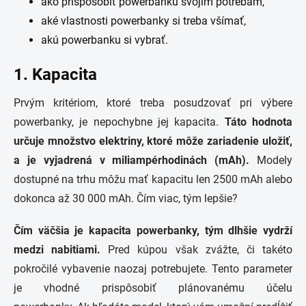
ako prispôsobiť powerbanku svojim potrebám,
aké vlastnosti powerbanky si treba všímať,
akú powerbanku si vybrať.
1. Kapacita
Prvým kritériom, ktoré treba posudzovať pri výbere
powerbanky, je nepochybne jej kapacita.
Táto hodnota
určuje množstvo elektriny, ktoré môže zariadenie uložiť,
a je vyjadrená v miliampérhodinách (mAh).
Modely
dostupné na trhu môžu mať kapacitu len 2500 mAh alebo
dokonca až 30 000 mAh. Čím viac, tým lepšie?
Čím väčšia je kapacita powerbanky, tým dlhšie vydrží
medzi nabitiami.
Pred kúpou však zvážte, či takéto
pokročilé vybavenie naozaj potrebujete. Tento parameter
je vhodné prispôsobiť plánovanému účelu