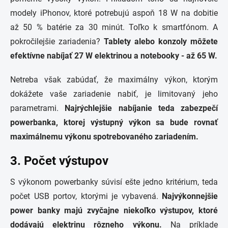
modely iPhonov, ktoré potrebujú aspoň 18 W na dobitie
až 50 % batérie za 30 minút. Toľko k smartfónom. A
pokročilejšie zariadenia?
Tablety alebo konzoly môžete
efektívne nabíjať 27 W elektrinou a notebooky - až 65 W.
Netreba však zabúdať, že maximálny výkon, ktorým
dokážete vaše zariadenie nabiť, je limitovaný jeho
parametrami.
Najrýchlejšie nabíjanie teda zabezpečí
powerbanka, ktorej výstupný výkon sa bude rovnať
maximálnemu výkonu spotrebovaného zariadením.
3. Počet výstupov
S výkonom powerbanky súvisí ešte jedno kritérium, teda
počet USB portov, ktorými je vybavená.
Najvýkonnejšie
power banky majú zvyčajne niekoľko výstupov, ktoré
dodávajú elektrinu rôzneho výkonu.
Na príklade