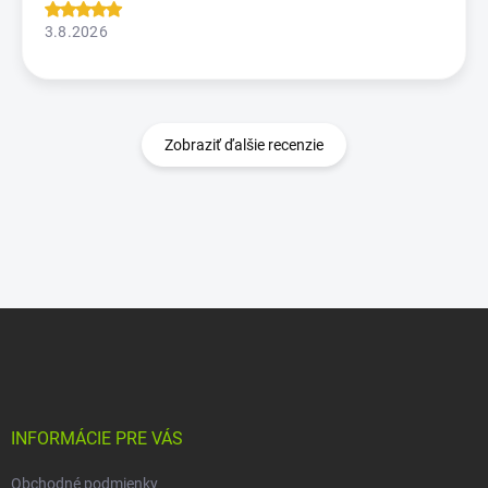
3.8.2026
Zobraziť ďalšie recenzie
Z
á
p
ä
t
i
INFORMÁCIE PRE VÁS
e
Obchodné podmienky