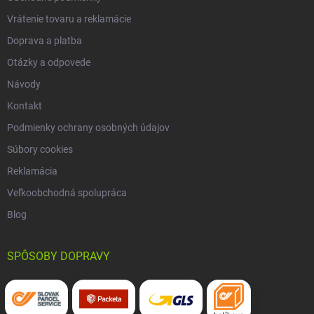
Vrátenie tovaru a reklamácie
Doprava a platba
Otázky a odpovede
Návody
Kontakt
Podmienky ochrany osobných údajov
Súbory cookies
Reklamácia
Veľkoobchodná spolupráca
Blog
SPÔSOBY DOPRAVY