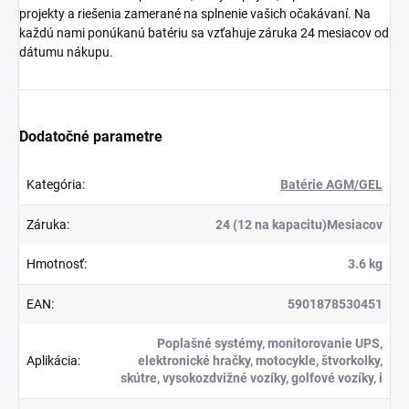
projekty a riešenia zamerané na splnenie vašich očakávaní. Na
každú nami ponúkanú batériu sa vzťahuje záruka 24 mesiacov od
dátumu nákupu.
Dodatočné parametre
Kategória
:
Batérie AGM/GEL
Záruka
:
24 (12 na kapacitu)Mesiacov
Hmotnosť
:
3.6 kg
EAN
:
5901878530451
Poplašné systémy, monitorovanie UPS,
Aplikácia
:
elektronické hračky, motocykle, štvorkolky,
skútre, vysokozdvižné vozíky, golfové vozíky, i