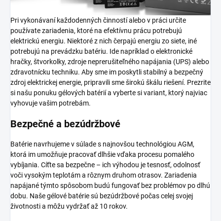
Pri vykonávaní každodenných činností alebo v práci určite
používate zariadenia, ktoré na efektívnu prácu potrebujú
elektrickú energiu. Niektoré z nich čerpajú energiu zo siete, iné
potrebujú na prevádzku batériu. Ide napríklad o elektronické
hračky, štvorkolky, zdroje neprerušiteľného napájania (UPS) alebo
zdravotnícku techniku. Aby sme im poskytli stabilný a bezpečný
zdroj elektrickej energie, pripravili sme širokú škálu riešení. Prezrite
si našu ponuku gélových batérií a vyberte si variant, ktorý najviac
vyhovuje vašim potrebám.
Bezpečné a bezúdržbové
Batérie navrhujeme v súlade s najnovšou technológiou AGM,
ktorá im umožňuje pracovať dlhšie vďaka procesu pomalého
vybíjania. Cíťte sa bezpečne – ich výhodou je tesnosť, odolnosť
voči vysokým teplotám a rôznym druhom otrasov. Zariadenia
napájané týmto spôsobom budú fungovať bez problémov po dlhú
dobu. Naše gélové batérie sú bezúdržbové počas celej svojej
životnosti a môžu vydržať až 10 rokov.