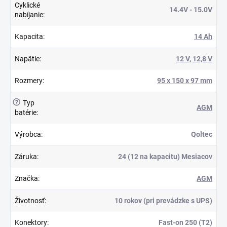
Cyklické
14.4V - 15.0V
nabíjanie
:
Kapacita
:
14 Ah
Napätie
:
12 V
,
12,8 V
Rozmery
:
95 x 150 x 97 mm
?
Typ
AGM
batérie
:
Výrobca
:
Qoltec
Záruka
:
24 (12 na kapacitu) Mesiacov
Značka
:
AGM
Životnosť
:
10 rokov (pri prevádzke s UPS)
Konektory
:
Fast-on 250 (T2)