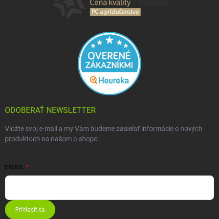
ODOBERAŤ NEWSLETTER
Vložte svoj e-mail a my Vám budeme zasielať informácie o nových
produktoch na našom e-shope.
EMAIL
Prihlásiť sa