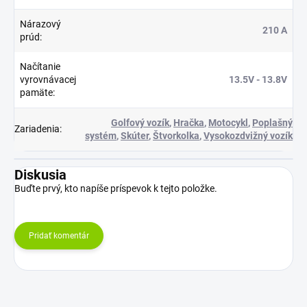
Nárazový
210 A
prúd
:
Načítanie
vyrovnávacej
13.5V - 13.8V
pamäte
:
Golfový vozík
,
Hračka
,
Motocykl
,
Poplašný
Zariadenia
:
systém
,
Skúter
,
Štvorkolka
,
Vysokozdvižný vozík
Diskusia
Buďte prvý, kto napíše príspevok k tejto položke.
Pridať komentár