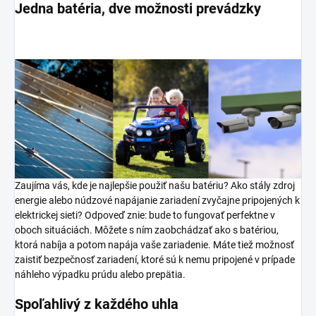
Jedna batéria, dve možnosti prevádzky
Zaujíma vás, kde je najlepšie použiť našu batériu? Ako stály zdroj
energie alebo núdzové napájanie zariadení zvyčajne pripojených k
elektrickej sieti? Odpoveď znie: bude to fungovať perfektne v
oboch situáciách. Môžete s ním zaobchádzať ako s batériou,
ktorá nabíja a potom napája vaše zariadenie. Máte tiež možnosť
zaistiť bezpečnosť zariadení, ktoré sú k nemu pripojené v prípade
náhleho výpadku prúdu alebo prepätia.
Spoľahlivý z každého uhla