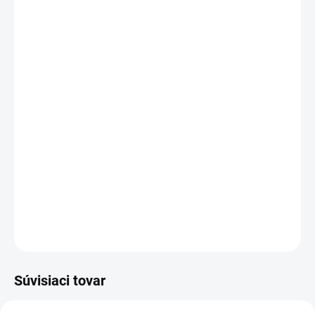
DORUČENIA
−
+
Pridať do košíka
Batéria AGM je určená na použitie v systémoch núdzového
napájania a v iných situáciách, kde batéria pracuje cyklicky.
🔋 Vypočítať potrebnú kapacitu batérie
DETAILNÉ INFORMÁCIE
OPÝTAŤ SA
STRÁŽIŤ
Súvisiaci tovar
TIP
SUPER CENA