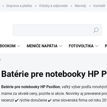
Doprava a platba
Otázky a odpovede
Návody
Kontakt
Hľadať
TEBOOKOM
MENIČE NAPÄTIA
FOTOVOLTIKA
n
Batérie pre notebooky HP P
Batérie pre notebooky HP Pavilion
, veľký výber podľa mnohých
máme za skvelé ceny, pozrite si akcie. Novinky aj preverené p
recenzií ✔️ rýchle doručenie ✔️ sme slovenská firma od roku 20