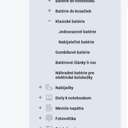
Batérie do notebooku
Batérie do kosačiek
Klasické batérie
Jednorazové batérie
Nabíjateľné batérie
Gombíkové batérie
Batériové články li-ion
Náhradné batérie pre
elektrické kolobežky
Nabíjačky
Diely k notebookom
Meniče napätia
Fotovoltika