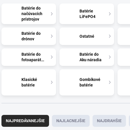
Batérie do
Batérie
načúvacích
LiFePO4
prístrojov
Batérie do
Ostatné
drónov
Batérie do
Batérie do
fotoaparátov
Aku náradia
Klasické
Gombíkové
batérie
batérie
R
a
NAJPREDÁVANEJŠIE
NAJLACNEJŠIE
NAJDRAHŠIE
d