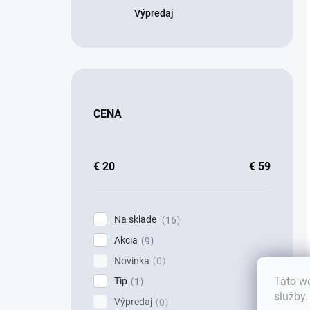
Výpredaj
CENA
€
20
€
59
Na sklade
16
Akcia
9
Novinka
0
Táto we
Tip
1
služby
Výpredaj
0