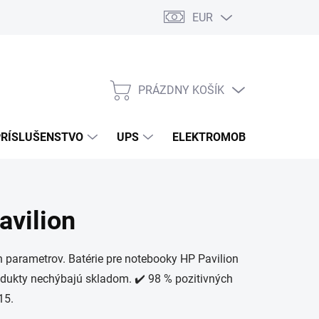
EUR
Podmienky ochrany osobných údajov
Súbory cookies
Rekla
PRÁZDNY KOŠÍK
NÁKUPNÝ
KOŠÍK
PRÍSLUŠENSTVO
UPS
ELEKTROMOBILITA
O
avilion
 parametrov. Batérie pre notebooky HP Pavilion
rodukty nechýbajú skladom. ✔️ 98 % pozitivných
15.