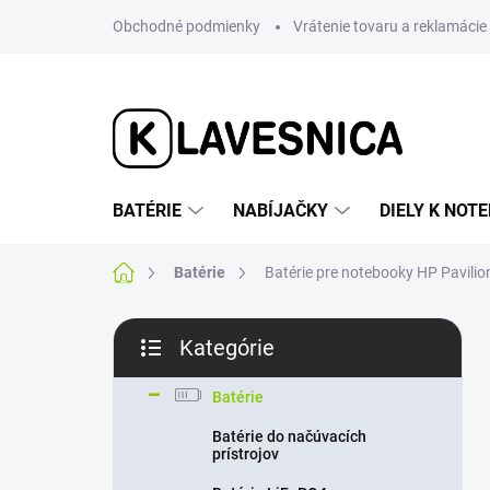
Prejsť
Obchodné podmienky
Vrátenie tovaru a reklamácie
na
obsah
BATÉRIE
NABÍJAČKY
DIELY K NO
Domov
Batérie
Batérie pre notebooky HP Pavilio
B
Kategórie
o
Preskočiť
č
kategórie
n
Batérie
ý
Batérie do načúvacích
p
prístrojov
a