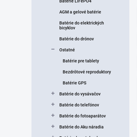
n
Batérie LiFePO4
e
AGM a gelové batérie
l
Batérie do elektrických
bicyklov
Batérie do drónov
Ostatné
Batérie pre tablety
Bezdrôtové reproduktory
Batérie GPS
Batérie do vysávačov
Batérie do telefónov
Batérie do fotoaparátov
Batérie do Aku náradia