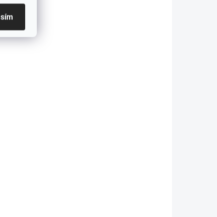
asím
SKLADOM
1-3 PRAC.DNÍ
atéria do
Batéria do
notebooku HP
notebooku HP
4-BP Pavilion
Pavilion 14-AB
14-BF 14-BK
15-AB 15-AK
15-CC 15-CD
17-G
€22,69
€55,35
15-CK 17-AR
18,45 bez DPH
€45 bez DPH
Do košíka
Do košíka
apacita: 3400
Kapacita: 3400
Ah Napätie: 11,55
mAh Napätie: 14,8
 Záruka: 12
V (14,4V) Záruka:
esiacov
12 mesiacov
ajväčšia kvalita
Najväčšia kvalita