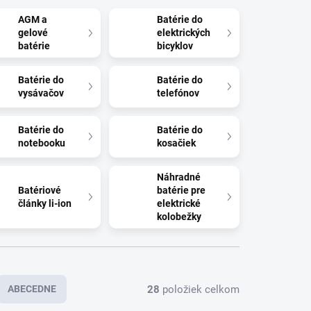
AGM a
Batérie do
gelové
elektrických
batérie
bicyklov
Batérie do
Batérie do
vysávačov
telefónov
Batérie do
Batérie do
notebooku
kosačiek
Náhradné
Batériové
batérie pre
články li-ion
elektrické
kolobežky
28
položiek celkom
ABECEDNE