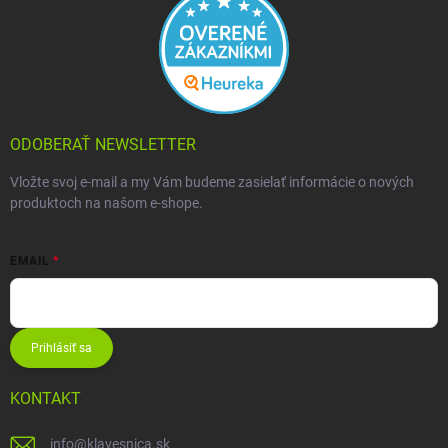
ODOBERAŤ NEWSLETTER
Vložte svoj e-mail a my Vám budeme zasielať informácie o nových
produktoch na našom e-shope.
EMAIL
Prihlásiť sa
KONTAKT
info
@
klavesnica.sk