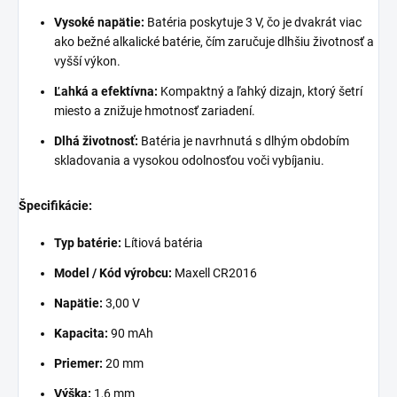
Vysoké napätie:
Batéria poskytuje 3 V, čo je dvakrát viac
ako bežné alkalické batérie, čím zaručuje dlhšiu životnosť a
vyšší výkon.
Ľahká a efektívna:
Kompaktný a ľahký dizajn, ktorý šetrí
miesto a znižuje hmotnosť zariadení.
Dlhá životnosť:
Batéria je navrhnutá s dlhým obdobím
skladovania a vysokou odolnosťou voči vybíjaniu.
Špecifikácie:
Typ batérie:
Lítiová batéria
Model / Kód výrobcu:
Maxell CR2016
Napätie:
3,00 V
Kapacita:
90 mAh
Priemer:
20 mm
Výška:
1,6 mm