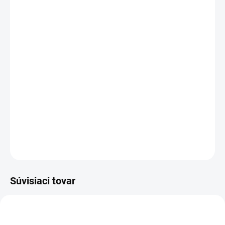
MOŽNOSTI
DORUČENIA
−
+
Pridať do košíka
Originál - Made in Japan
- batérie japonskej výroby.
Batérie z aktuálnej produkcie
- priamo od výrobcu Maxell s dlhou
dobou spotreby.
DETAILNÉ INFORMÁCIE
OPÝTAŤ SA
STRÁŽIŤ
Súvisiaci tovar
AKCIA
AKCIA