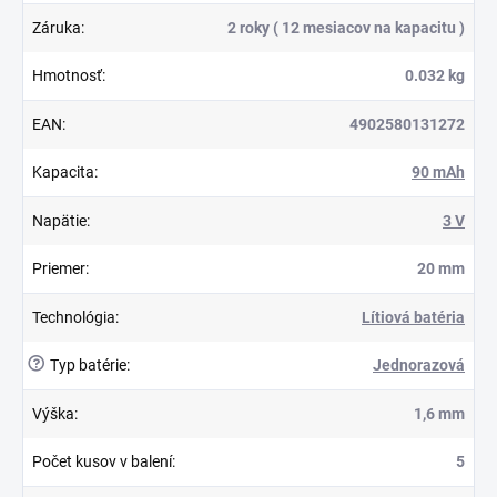
Záruka
:
2 roky ( 12 mesiacov na kapacitu )
Hmotnosť
:
0.032 kg
EAN
:
4902580131272
Kapacita
:
90 mAh
Napätie
:
3 V
Priemer
:
20 mm
Technológia
:
Lítiová batéria
?
Typ batérie
:
Jednorazová
Výška
:
1,6 mm
Počet kusov v balení
:
5