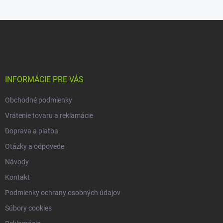
Z
á
p
ä
t
i
INFORMÁCIE PRE VÁS
e
Obchodné podmienky
Vrátenie tovaru a reklamácie
Doprava a platba
Otázky a odpovede
Návody
Kontakt
Podmienky ochrany osobných údajov
Súbory cookies