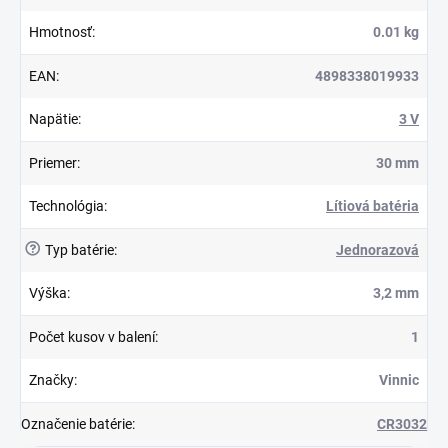
Hmotnosť
:
0.01 kg
EAN
:
4898338019933
Napätie
:
3 V
Priemer
:
30 mm
Technológia
:
Lítiová batéria
?
Typ batérie
:
Jednorazová
Výška
:
3,2 mm
Počet kusov v balení
:
1
Značky
:
Vinnic
Označenie batérie
:
CR3032